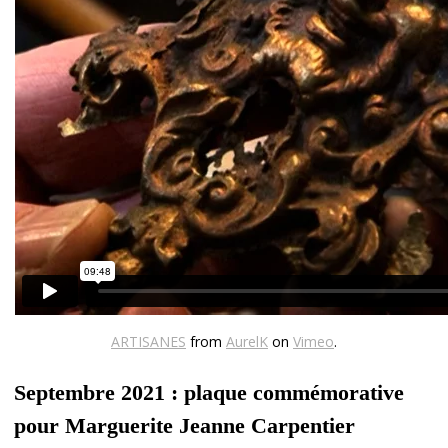
ARTISANES
from
AurelK
on
Vimeo
.
Septembre 2021 : plaque commémorative
pour Marguerite Jeanne Carpentier